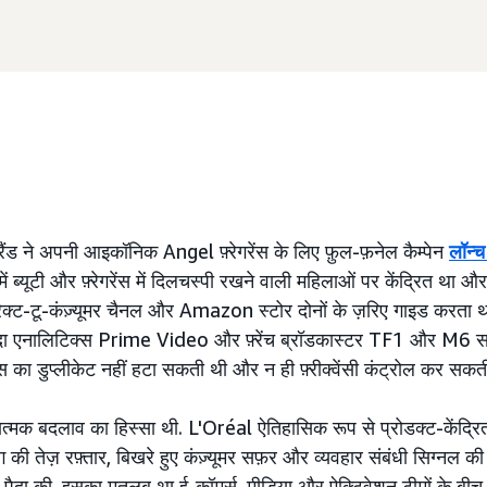
ंड ने अपनी आइकॉनिक Angel फ़्रेगरेंस के लिए फ़ुल-फ़नेल कैम्पेन
लॉन्च
ं ब्यूटी और फ़्रेगरेंस में दिलचस्पी रखने वाली महिलाओं पर केंद्रित था और
्ट-टू-कंज़्यूमर चैनल और Amazon स्टोर दोनों के ज़रिए गाइड करता था. मु
 मौजूदा एनालिटिक्स Prime Video और फ़्रेंच ब्रॉडकास्टर TF1 और M6 
ियंस का डुप्लीकेट नहीं हटा सकती थी और न ही फ़्रीक्वेंसी कंट्रोल कर सकत
त्मक बदलाव का हिस्सा थी. L'Oréal ऐतिहासिक रूप से प्रोडक्ट-केंद्रित 
 की तेज़ रफ़्तार, बिखरे हुए कंज़्यूमर सफ़र और व्यवहार संबंधी सिग्नल की ब
 पैदा की. इसका मतलब था ई-कॉमर्स, मीडिया और ऐक्टिवेशन टीमों के बीच 