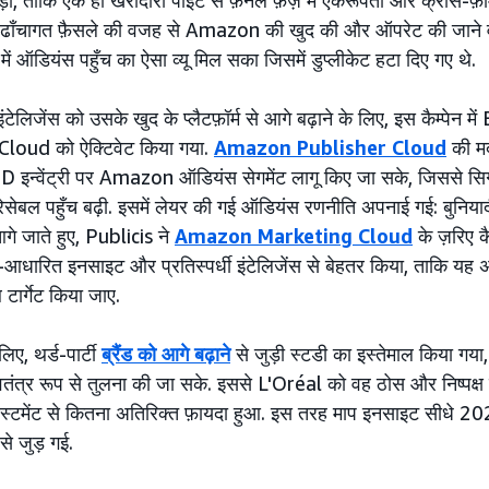
 ताकि एक ही खरीदारी पॉइंट से फ़नेल फ़ेज़ में एकरूपता और क्रॉस-फ़ॉर्मैट 
ढाँचागत फ़ैसले की वजह से Amazon की खुद की और ऑपरेट की जाने वाली
ई में ऑडियंस पहुँच का ऐसा व्यू मिल सका जिसमें डुप्लीकेट हटा दिए गए थे.
जेंस को उसके खुद के प्लैटफ़ॉर्म से आगे बढ़ाने के लिए, इस कैम्पेन में
oud को ऐक्टिवेट किया गया.
Amazon Publisher Cloud
की मदद
वेंट्री पर Amazon ऑडियंस सेगमेंट लागू किए जा सके, जिससे सिग्
रेसेबल पहुँच बढ़ी. इसमें लेयर की गई ऑडियंस रणनीति अपनाई गई: बुनिया
आगे जाते हुए, Publicis ने
Amazon Marketing Cloud
के ज़रिए कै
-आधारित इनसाइट और प्रतिस्पर्धी इंटेलिजेंस से बेहतर किया, ताकि यह 
ार्गेट किया जाए.
िए, थर्ड-पार्टी
ब्रैंड को आगे बढ़ाने
से जुड़ी स्टडी का इस्तेमाल किया गय
ंत्र रूप से तुलना की जा सके. इससे L'Oréal को वह ठोस और निष्पक्ष स
स्टमेंट से कितना अतिरिक्त फ़ायदा हुआ. इस तरह माप इनसाइट सीधे 202
 से जुड़ गई.