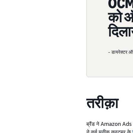
OCM क
को ऑ
दिला
- डायरेक्टर ऑफ़
तरीक़ा
ब्रैंड ने Amazon Ads 
ने कई यूनीक कस्टमर के