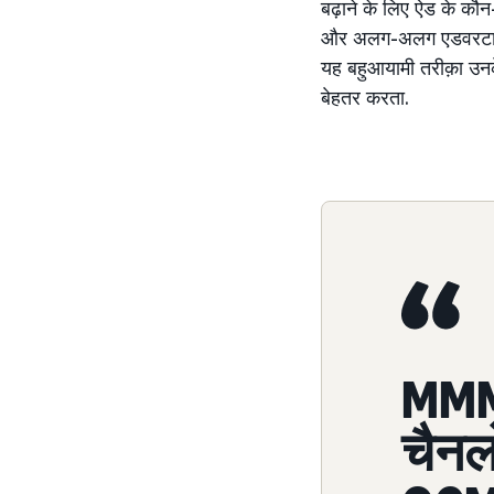
बढ़ाने के लिए ऐड के कौन
और अलग-अलग एडवरटाइज़िंग
यह बहुआयामी तरीक़ा उनके
बेहतर करता.
MMM 
चैनलो