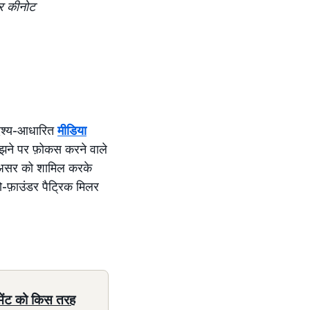
नर कीनोट
ेश्य-आधारित
मीडिया
झने पर फ़ोकस करने वाले
सर को शामिल करके
ो-फ़ाउंडर पैट्रिक मिलर
टेमेंट को किस तरह