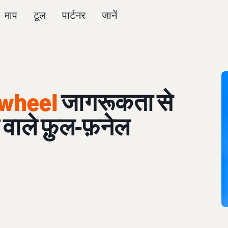
माप
टूल
पार्टनर
जानें
wheel
जागरूकता से
ोथ वाले फ़ुल-फ़नेल