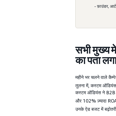
- फ़ाउंडर, आर्ट
सभी मुख्य म
का पता लग
महीने भर चलने वाले कैम्पेन
तुलना में, कस्टम ऑडि
कस्टम ऑडियंस ने B2B ऑडि
और 102% ज़्यादा ROAS
उनके ऐड बजट में बढ़ोतरी 