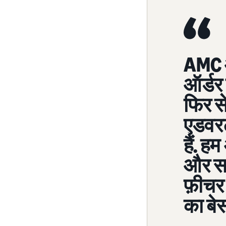
AMC ऑ
ऑर्डर 
फिर से
एडवरट
हैं. ह
और स
फ़ीचर 
का बेस