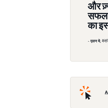
और ज़
सफल ह
का इस
-
एलन ये
, मैन
A