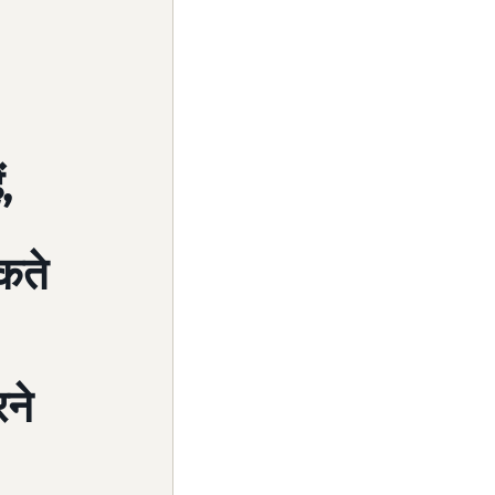
,
कते
रने