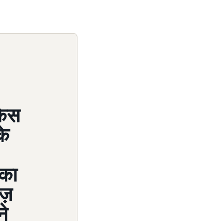
किस
के
 का
ज़
ने