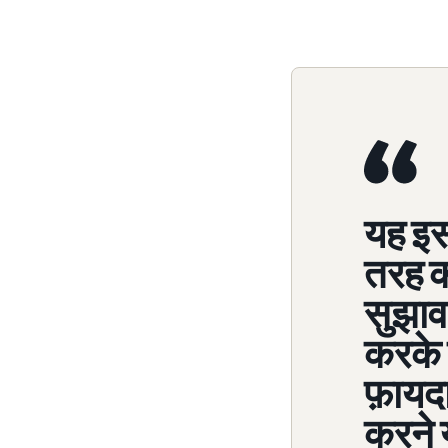
यह इस
तरह क
सुझाव
करके 
फ़ायद
करने य