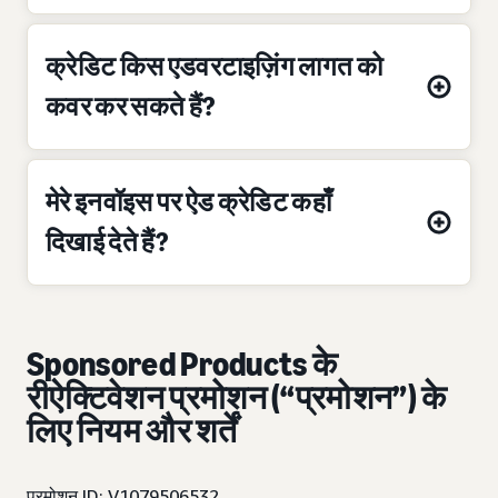
क्रेडिट किस एडवरटाइज़िंग लागत को
कवर कर सकते हैं?
मेरे इनवॉइस पर ऐड क्रेडिट कहाँ
दिखाई देते हैं?
Sponsored Products के
रीऐक्टिवेशन प्रमोशन (“प्रमोशन”) के
लिए नियम और शर्तें
प्रमोशन ID: V1079506532