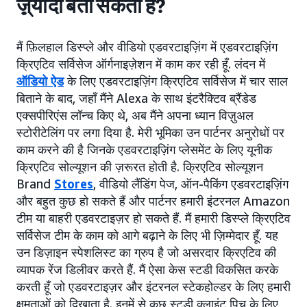
ज़़्यादा बता सकती हैं?
मैं फ़िलहाल डिस्प्ले और वीडियो एडवरटाइज़िंग में एडवरटाइज़िंग
क्रिएटिव सर्विसेज ऑर्गनाइज़ेशन में काम कर रही हूँ. लंदन में
ऑडियो ऐड
के लिए एडवरटाइज़िंग क्रिएटिव सर्विसेज में चार साल
बिताने के बाद, जहाँ मैंने Alexa के साथ इंटरैक्टिव ब्रैंडेड
एक्सपीरिएंस लॉन्च किए थे, अब मैंने अपना ध्यान विज़ुअल
स्टोरीटेलिंग पर लगा दिया है. मेरी भूमिका उन पार्टनर अनुरोधों पर
काम करने की है जिनके एडवरटाइज़िंग प्लेसमेंट के लिए यूनीक
क्रिएटिव सोल्यूशन की ज़रूरत होती है. क्रिएटिव सोल्यूशन
Brand
Stores
, वीडियो लैंडिंग पेज, ऑन-पैकिंग एडवरटाइज़िंग
और बहुत कुछ हो सकते हैं और पार्टनर हमारी इंटरनल Amazon
टीम या बाहरी एडवरटाइज़र हो सकते हैं. मैं हमारी डिस्प्ले क्रिएटिव
सर्विसेज टीम के काम को आगे बढ़ाने के लिए भी ज़िम्मेदार हूँ. यह
उन डिज़ाइन स्पेशलिस्ट का ग्रुप है जो असरदार क्रिएटिव की
व्यापक रेंज डिलीवर करते हैं. मैं ऐसा केस स्टडी विकसित करके
करती हूँ जो एडवरटाइज़र और इंटरनल स्टेकहोल्डर के लिए हमारी
क्षमताओं को दिखाता है. इनमें से कुछ स्टडी क्लाइंट पिच के लिए