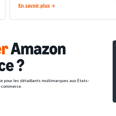
En savoir plus
er
Amazon
ice
?
e pour les détaillants multimarques aux États-
'e-commerce.