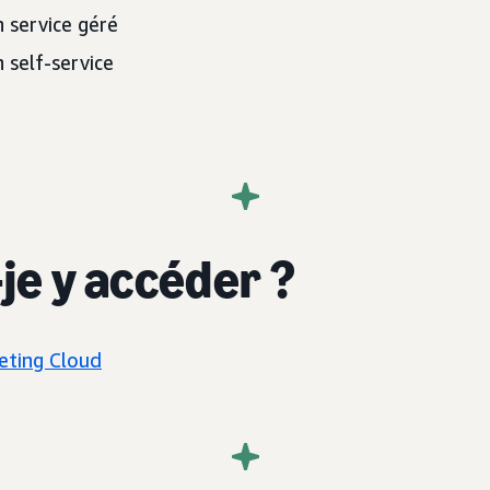
 service géré
 self-service
je y accéder ?
ting Cloud