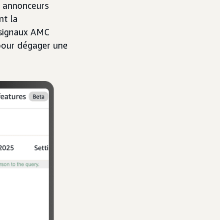
x annonceurs
nt la
 signaux AMC
 pour dégager une