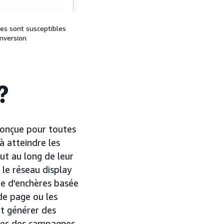
es sont susceptibles
nversion
?
conçue pour toutes
 à atteindre les
ut au long de leur
 le réseau display
ie d'enchères basée
 de page ou les
nt générer des
nces des campagnes