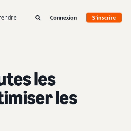
rendre
Connexion
S’inscrire
utes les
imiser les