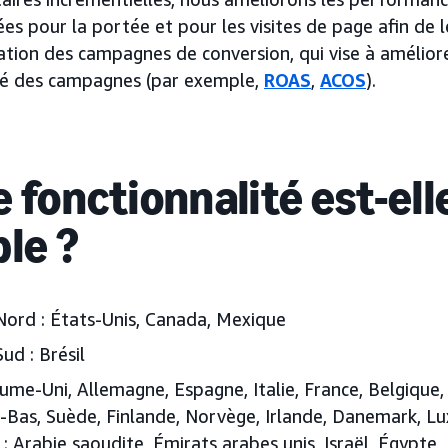
es pour la portée et pour les visites de page afin de l
sation des campagnes de conversion, qui vise à améliore
cité des campagnes (par exemple,
ROAS
,
ACOS
).
 fonctionnalité est-ell
ble ?
Nord :
États-Unis, Canada, Mexique
ud :
Brésil
me-Uni, Allemagne, Espagne, Italie, France, Belgique, 
s-Bas, Suède, Finlande, Norvège, Irlande, Danemark, L
 Arabie saoudite, Émirats arabes unis, Israël, Égypte,