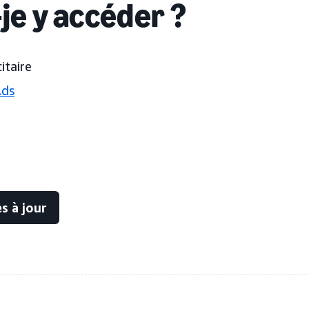
je y accéder ?
itaire
Ads
s à jour