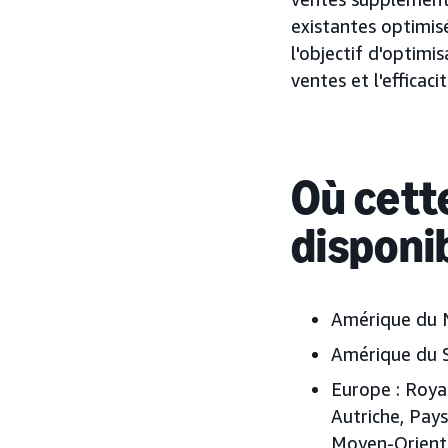
existantes optimisé
l'objectif d'optimi
ventes et l'effica
Où cette
disponi
Amérique du 
Amérique du S
Europe :
Royau
Autriche, Pay
Moyen-Orient :