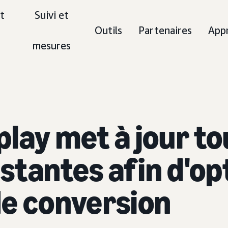
t
Suivi et
Outils
Partenaires
App
mesures
lay met à jour to
tantes afin d'opt
de conversion