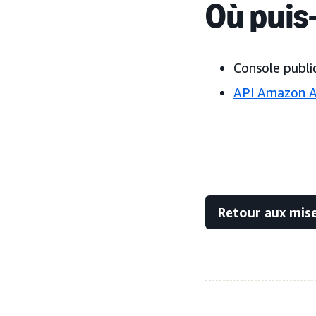
Où puis-
Console public
API Amazon 
Retour aux mise