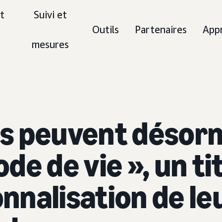
t
Suivi et
Outils
Partenaires
App
mesures
s peuvent désor
e de vie », un tit
onnalisation de l