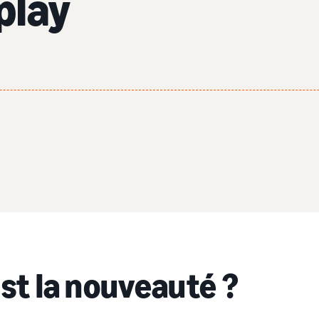
play
est la nouveauté ?