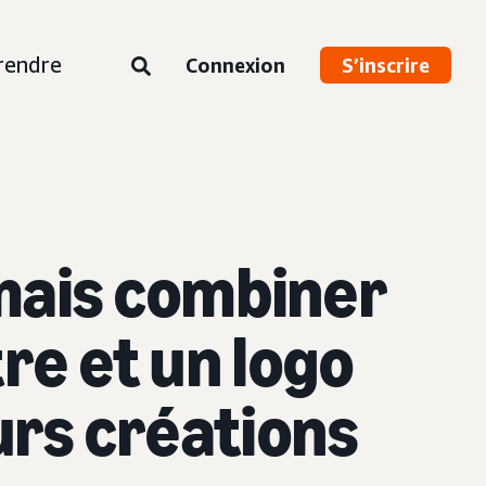
rendre
Connexion
S’inscrire
mais combiner
re et un logo
eurs créations