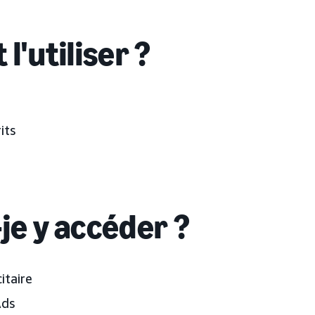
 l'utiliser ?
its
je y accéder ?
itaire
Ads