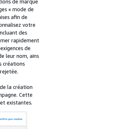
ations de marque
ages « mode de
ises afin de
onnalisez votre
incluant des
ormer rapidement
 exigences de
e leur nom, ains
s créations
rejetée.
de la création
ampagne. Cette
 et existantes.