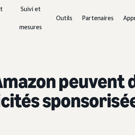
t
Suivi et
Outils
Partenaires
App
mesures
Amazon peuvent 
icités sponsorisé