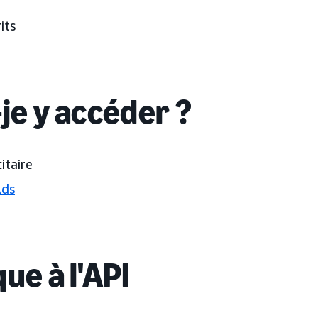
its
je y accéder ?
itaire
Ads
ue à l'API