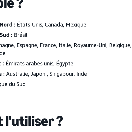
ble ?
Nord :
États-Unis, Canada, Mexique
Sud :
Brésil
magne, Espagne, France, Italie, Royaume-Uni, Belgique,
ède
 :
Émirats arabes unis
, Égypte
 :
Australie, Japon
, Singapour, Inde
que du Sud
 l'utiliser ?