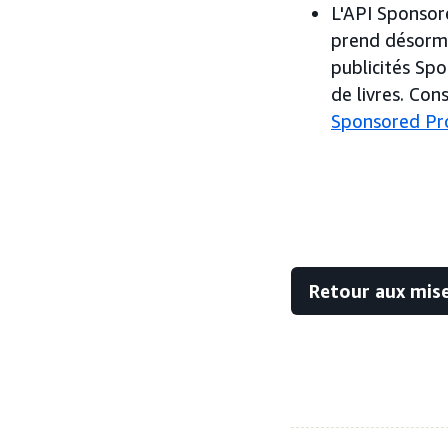
L'API Sponsor
prend désorma
publicités Sp
de livres. Con
Sponsored Pr
Retour aux mise