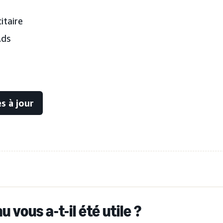
itaire
Ads
s à jour
 vous a-t-il été utile ?