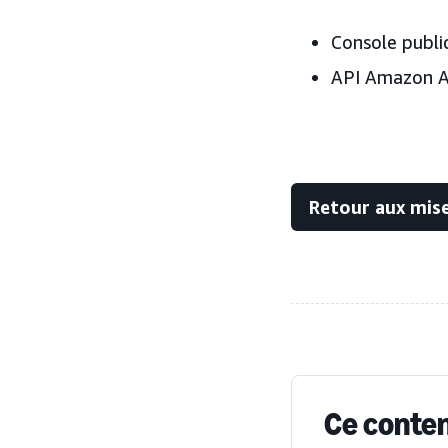
Console public
API Amazon 
Retour aux mise
Ce contenu