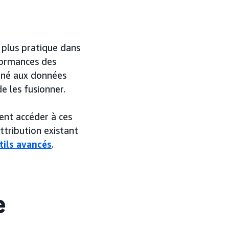
 plus pratique dans
formances des
biné aux données
e les fusionner.
vent accéder à ces
ttribution existant
tils avancés
.
e