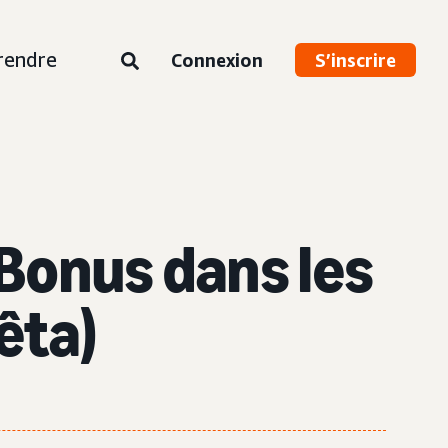
rendre
Connexion
S’inscrire
Bonus dans les
êta)