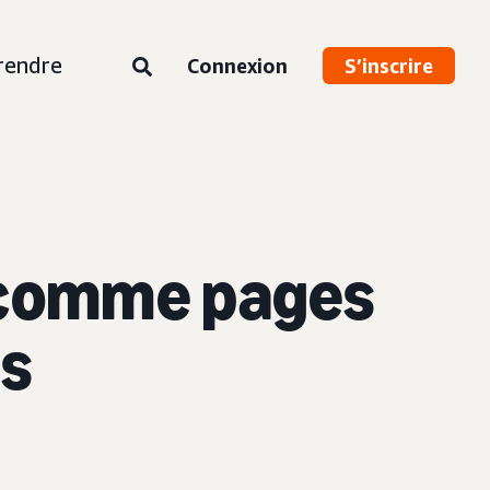
rendre
Connexion
S’inscrire
 comme pages
és