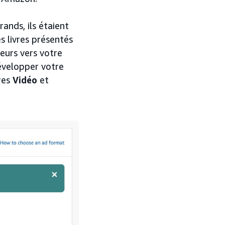
ands, ils étaient
s livres présentés
teurs vers votre
évelopper votre
res
Vidéo
et