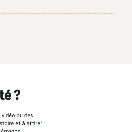
té ?
s vidéo ou des
toire et à attirer
ur Amazon.