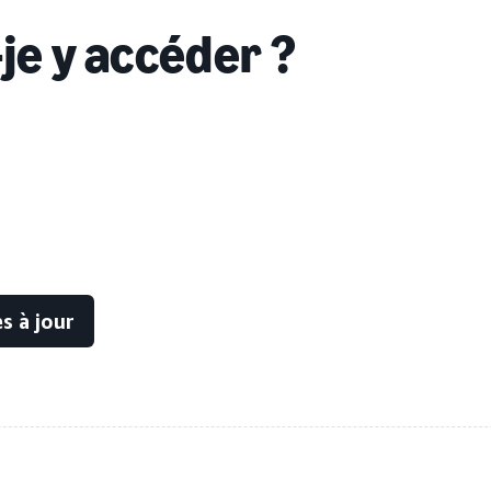
je y accéder ?
s à jour