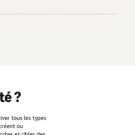
té ?
ver tous les types
 créent ou
cher et cibler des