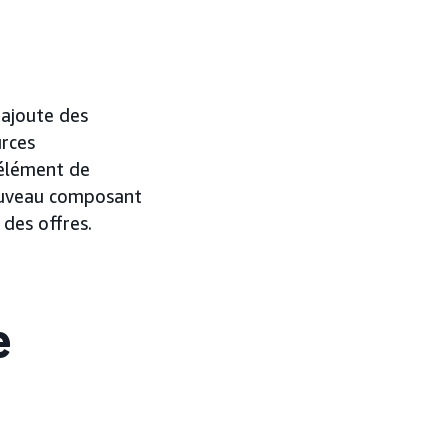
 ajoute des
urces
 élément de
ouveau composant
 des offres.
e