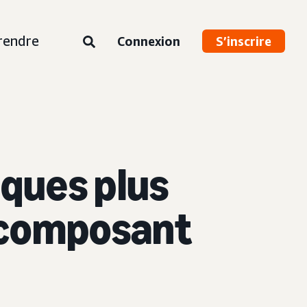
rendre
Connexion
S’inscrire
ques plus
u composant