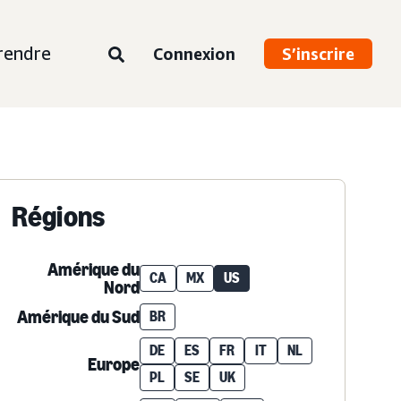
rendre
Connexion
S’inscrire
Régions
Amérique du
CA
MX
US
Nord
Amérique du Sud
BR
DE
ES
FR
IT
NL
Europe
PL
SE
UK