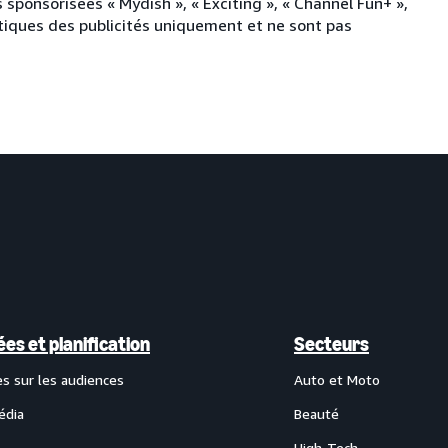
s sponsorisées « Mydish », « Exciting », « Channel Fun+ »,
stiques des publicités uniquement et ne sont pas
es et planification
Secteurs
s sur les audiences
Auto et Moto
édia
Beauté
High-Tech