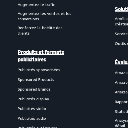
Augmentez le trafic
Solut
Augmentez les ventes et les
Amélio
conversions
créatio
Renforcez la fidélité des
clients
Service
Outils 
Produits et formats
publicitaires
Évalu
Publicités sponsorisées
Amazon
Sponsored Products
Amazon
Sponsored Brands
Amazon
Publicités display
Rappor
Publicités vidéo
Statis
Publicités audio
Analyse
détail
Publicités extérieures