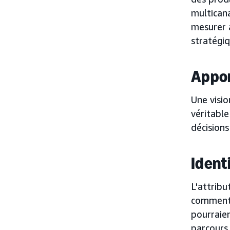
multican
mesurer a
stratégiq
Appor
Une visi
véritable
décisions
Ident
L'attribu
comment 
pourraien
parcours 