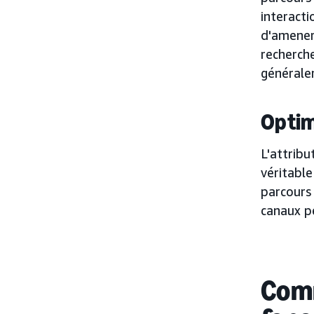
interacti
d'amener 
recherche
générale
Optim
L'attribu
véritable
parcours 
canaux p
Comm