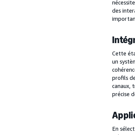
nécessite
des inter
important
Intég
Cette ét
un systèm
cohérence
profils d
canaux, t
précise d
Appli
En sélect