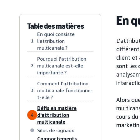
En q
Table des matières
En quoi consiste
L'attrib
l'attribution
1
multicanale ?
différent
client et
Pourquoi l'attribution
multicanale est-elle
sont les 
2
importante ?
analysant
interacti
Comment l'attribution
multicanale fonctionne-
3
t-elle ?
Alors qu
multican
Défis en matière
d'attribution
4
cours du 
multicanale
marketin
Silos de signaux
Comportements