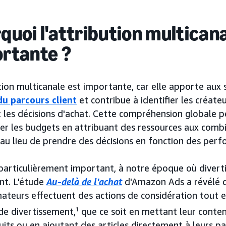
quoi l'attribution multicana
rtante ?
tion multicanale est importante, car elle apporte aux 
du parcours client
et contribue à identifier les créate
t les décisions d'achat. Cette compréhension globale 
er les budgets en attribuant des ressources aux combi
 au lieu de prendre des décisions en fonction des perf
 particulièrement important, à notre époque où divert
nt. L'étude
Au-delà de l'achat
d'Amazon Ads a révélé 
teurs effectuent des actions de considération tout e
de divertissement,
1
que ce soit en mettant leur conte
its ou en ajoutant des articles directement à leurs pan