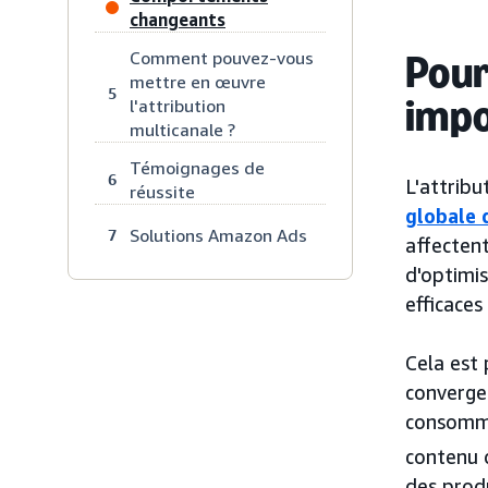
changeants
Pour
Comment pouvez-vous
mettre en œuvre
5
impo
l'attribution
multicanale ?
Témoignages de
6
L'attribu
réussite
globale 
Solutions Amazon Ads
7
affecten
d'optimis
efficaces
Cela est
converge
consomma
contenu 
des produ