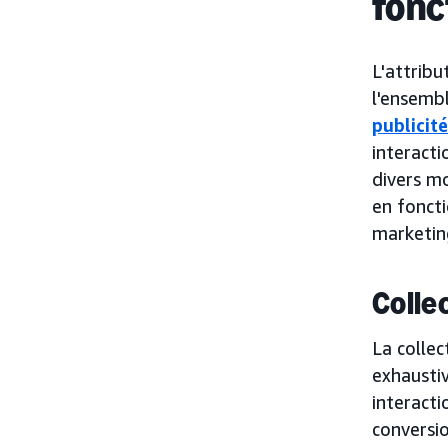
fonc
L'attribu
l'ensemb
publicit
interacti
divers mo
en foncti
marketing
Colle
La collec
exhaustiv
interacti
conversi