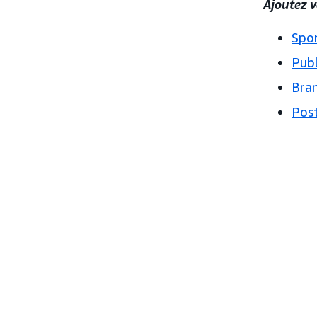
Ajoutez v
Spo
Publ
Bra
Pos