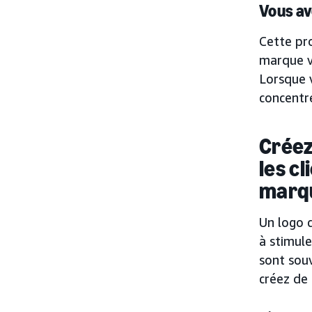
Vous ave
Cette pro
marque v
Lorsque 
concentre
Créez
les cl
marq
Un logo c
à stimule
sont souv
créez de 