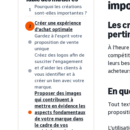
impo
Pourquoi les créations
1
sont-elles importantes ?
Les c
Créer une expérience
2
d'achat optimale
perti
Gardez à l'esprit votre
proposition de vente
À l'heure
unique
Créez des logos afin de
compétit
susciter l'engagement
leurs bes
et d'aider les clients à
acheteur
vous identifier et à
créer un lien avec votre
marque.
En qu
Proposer des images
qui contribuent à
Tout text
mettre en évidence les
proposit
aspects fondamentaux
de votre marque dans
le cadre de vos
L'utilisa