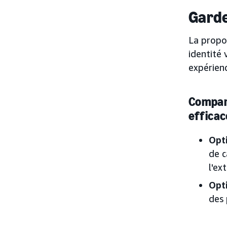
Garde
La propos
identité 
expérien
Compare
efficac
Opt
de c
l'ex
Opt
des 