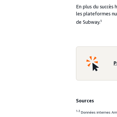
En plus du succès h
les plateformes num
de Subway.
3
P
Sources
1-3
Données internes Ama