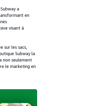
, Subway a
transformant en
unes
ive visant à
e sur les sacs,
boutique Subway la
e a non seulement
tre le marketing en