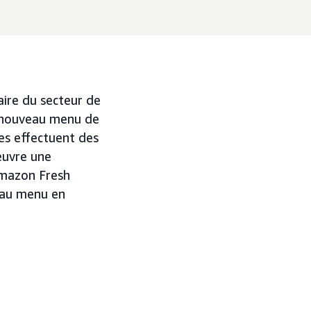
aire du secteur de
n nouveau menu de
nes effectuent des
 œuvre une
Amazon Fresh
veau menu en