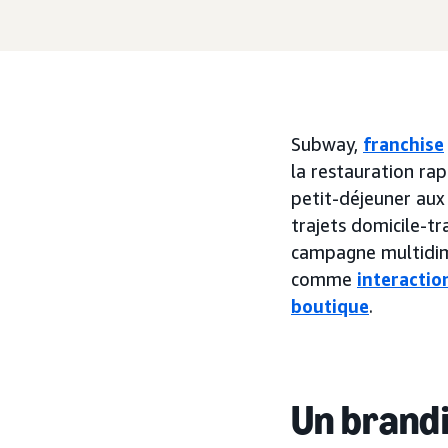
Subway,
franchise
la restauration ra
petit-déjeuner aux
trajets domicile-tr
campagne multidime
comme
interactio
boutique
.
Un brandi