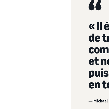
« Il
de t
com
et n
puis
en t
—
Michael