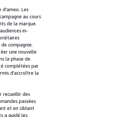
ie d'ameo. Les
 campagne au cours
ents de la marque.
 audiences in-
priétaires
x de compagnie.
réer une nouvelle
ns la phase de
té complétées par
rmis d'accroître la
recueillir des
commandes passées
iant et en ciblant
s a guidé les