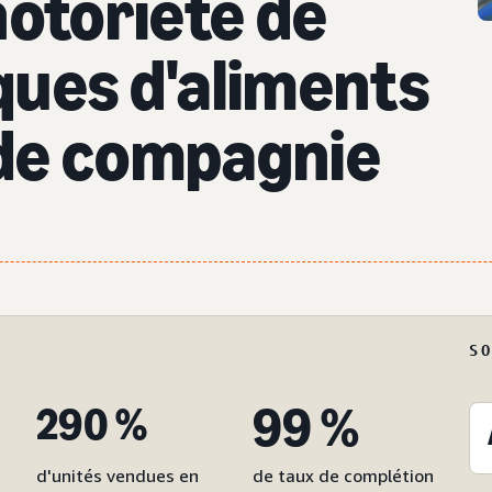
notoriété de
ques d'aliments
de compagnie
S
99 %
290 %
d'unités vendues en
de taux de complétion