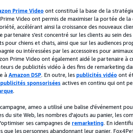
azon Prime Video
ont constitué la base de la stratég
 Prime Video ont permis de maximiser la portée de la
riété, accélérant ainsi la croissance des nouveaux cli
e partenaire s'est concentré sur les clients au sein des
 pour chiens et chats, ainsi que sur les audiences pro
gnie ou intéressées par les accessoires pour animau
zon Prime Video ont également aidé le partenaire à c
teurs de publicités vidéo à des fins de remarketing da
ce à
Amazon DSP
. En outre, les
publicités vidéo
ont é
e
publicités sponsorisées
actives en continu qui ont pe
arque
.
 campagne, ameo a utilisé une balise d'événement pour 
es du site Web, les nombres d'ajouts au panier, les 
 d'optimiser ses campagnes de
remarketing
. En identif
es que les personnes abandonnant leur panier, Fox4Pet