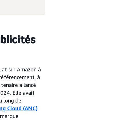
blicités
Cat sur Amazon à
 référencement, à
rtenaire a lancé
024. Elle avait
u long de
ng Cloud (AMC)
a marque