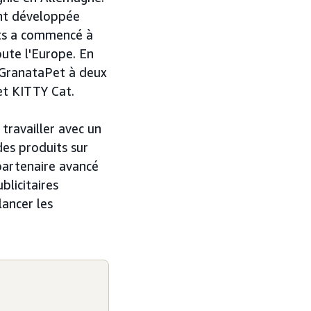
ent développée
ets a commencé à
ute l'Europe. En
e GranataPet à deux
t KITTY Cat.
travailler avec un
des produits sur
partenaire avancé
blicitaires
lancer les