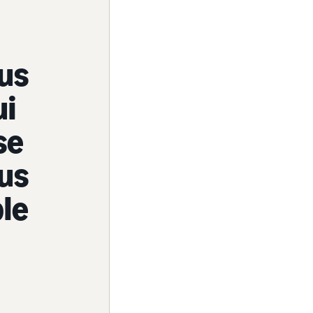
ous
ui
se
ous
ble