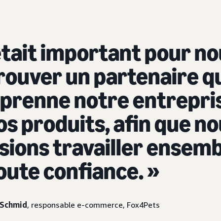
 était important pour n
rouver un partenaire q
prenne notre entrepri
os produits, afin que n
sions travailler ensem
oute confiance. »
 Schmid
, responsable e-commerce, Fox4Pets