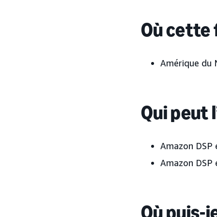
Où cette 
Amérique du N
Qui peut l
Amazon DSP en
Amazon DSP e
Où puis-j