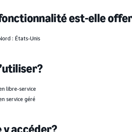
fonctionnalité est-elle offe
ord : États-Unis
’utiliser?
 libre-service
n service géré
e y accéder?