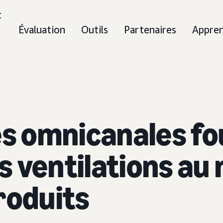
t
Évaluation
Outils
Partenaires
Appre
es omnicanales f
 ventilations au 
roduits