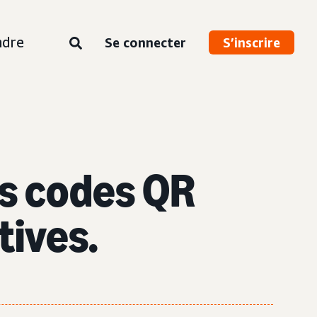
ndre
Se connecter
S’inscrire
es codes QR
tives.