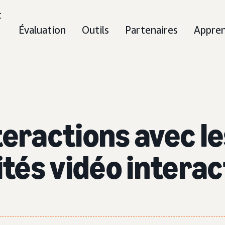
t
Évaluation
Outils
Partenaires
Appre
teractions avec l
ités vidéo interac