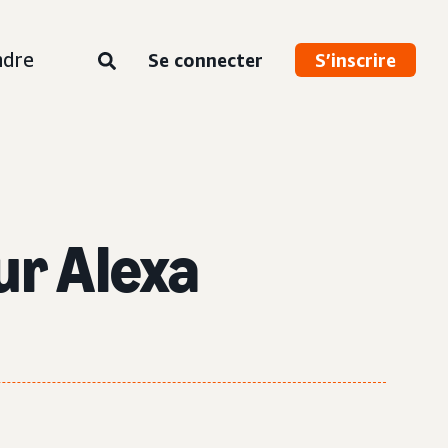
ndre
Se connecter
S’inscrire
ur Alexa