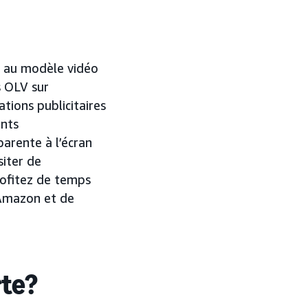
er au modèle vidéo
s OLV sur
tions publicitaires
ents
parente à l’écran
siter de
rofitez de temps
 Amazon et de
rte?