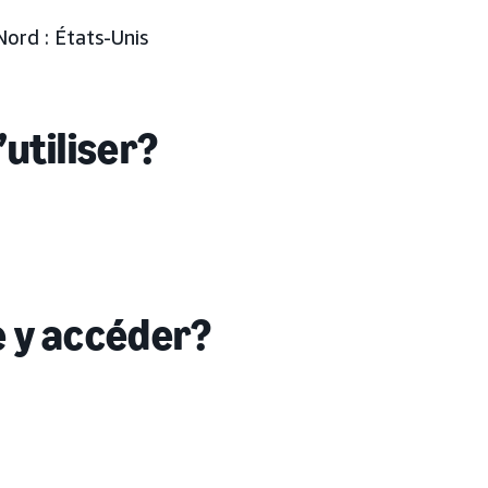
ord : États-Unis
’utiliser?
e y accéder?