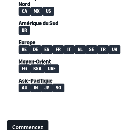
Nord
CA
MX
US
Amérique du Sud
BR
Europe
BE
DE
ES
FR
IT
NL
SE
TR
UK
Moyen-Orient
EG
KSA
UAE
Asie-Pacifique
AU
IN
JP
SG
Commencez