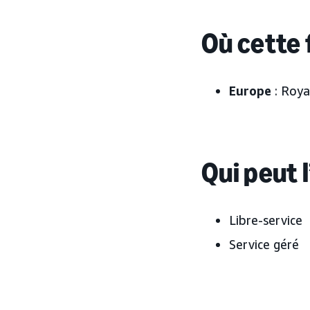
Où cette 
Europe
: Roy
Qui peut l
Libre-service
Service géré