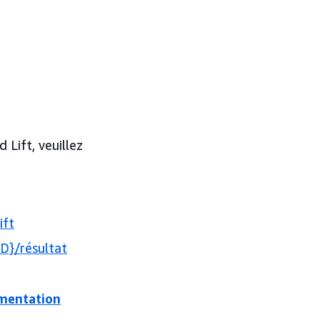
 Lift, veuillez
ift
D}/résultat
mentation