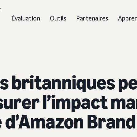
t
Évaluation
Outils
Partenaires
Appre
s britanniques p
rer l’impact mar
e d’Amazon Brand 