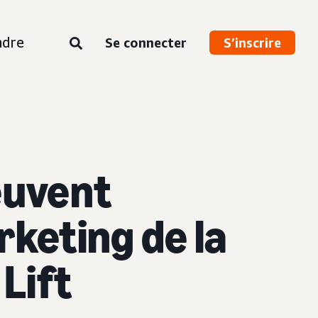
ndre
Se connecter
S’inscrire
euvent
keting de la
Lift