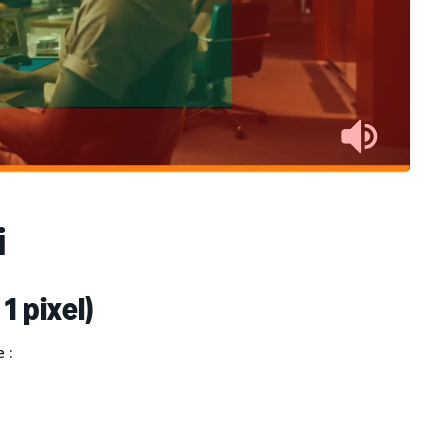
i
1 pixel)
 :