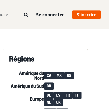
ndre
Se connecter
S’inscrire
Régions
Amérique du
CA
MX
US
Nord
Amérique du Sud
BR
DE
ES
FR
IT
Europe
NL
UK