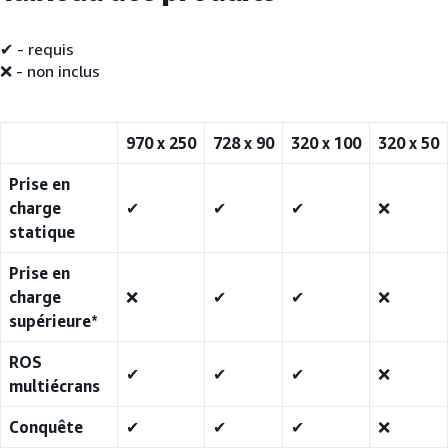
✔ - requis
❌ - non inclus
970 x 250
728 x 90
320 x 100
320 x 50
Prise en
charge
✔
✔
✔
❌
statique
Prise en
charge
❌
✔
✔
❌
supérieure*
ROS
✔
✔
✔
❌
multiécrans
Conquête
✔
✔
✔
❌