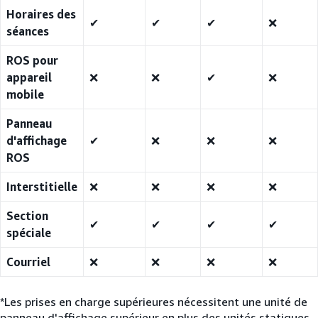
Horaires des
✔
✔
✔
❌
séances
ROS pour
appareil
❌
❌
✔
❌
mobile
Panneau
d'affichage
✔
❌
❌
❌
ROS
Interstitielle
❌
❌
❌
❌
Section
✔
✔
✔
✔
spéciale
Courriel
❌
❌
❌
❌
*Les prises en charge supérieures nécessitent une unité de
panneau d'affichage supérieur en plus des unités statiques