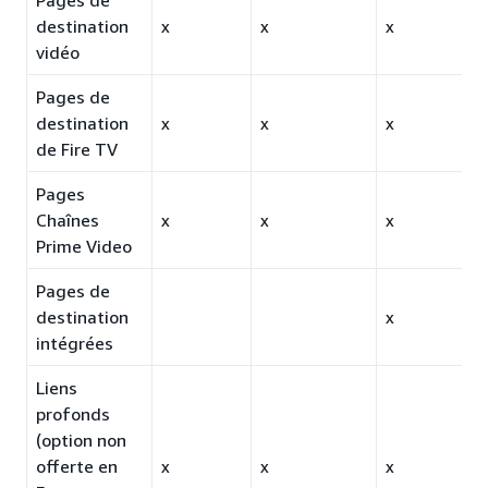
Pages de
destination
x
x
x
vidéo
Pages de
destination
x
x
x
de Fire TV
Pages
Chaînes
x
x
x
Prime Video
Pages de
destination
x
intégrées
Liens
profonds
(option non
offerte en
x
x
x