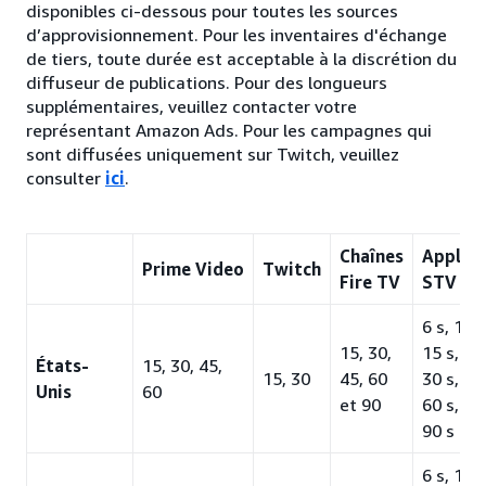
disponibles ci-dessous pour toutes les sources
d’approvisionnement. Pour les inventaires d'échange
de tiers, toute durée est acceptable à la discrétion du
diffuseur de publications. Pour des longueurs
supplémentaires, veuillez contacter votre
représentant Amazon Ads. Pour les campagnes qui
sont diffusées uniquement sur Twitch, veuillez
consulter
ici
.
Chaînes
Applica
Prime Video
Twitch
Fire TV
STV de 
6 s, 10 s
15, 30,
15 s, 20 
États-
15, 30, 45,
15, 30
45, 60
30 s, 45 
Unis
60
et 90
60 s, 75
90 s
6 s, 10 s