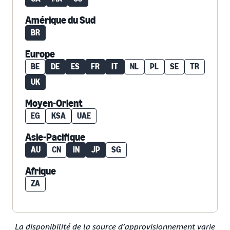
Amérique du Sud
BR
Europe
BE
DE
ES
FR
IT
NL
PL
SE
TR
UK
Moyen-Orient
EG
KSA
UAE
Asie-Pacifique
AU
CN
IN
JP
SG
Afrique
ZA
La disponibilité de la source d’approvisionnement varie