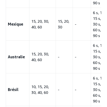
90 s
6 s, 10 s
15 s, 20 
15, 20, 30,
15, 20,
Mexique
-
30 s, 45 
40, 60
30
60 s, 75
90 s
6 s, 10 s
15 s, 20 
15, 20, 30,
Australie
-
-
30 s, 45 
40, 60
60 s, 75
90 s
6 s, 10 s
15 s, 20 
10, 15, 20,
Brésil
-
-
30 s, 45 
30, 40, 60
60 s, 75
90 s