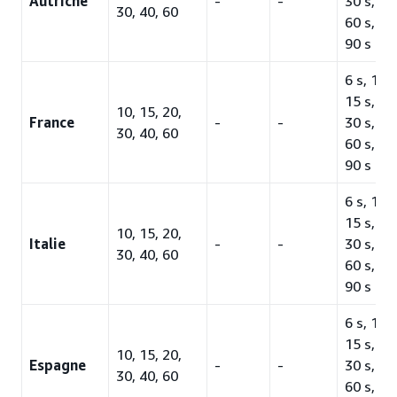
Autriche
-
-
30 s, 45 
30, 40, 60
60 s, 75
90 s
6 s, 10 s
15 s, 20 
10, 15, 20,
France
-
-
30 s, 45 
30, 40, 60
60 s, 75
90 s
6 s, 10 s
15 s, 20 
10, 15, 20,
Italie
-
-
30 s, 45 
30, 40, 60
60 s, 75
90 s
6 s, 10 s
15 s, 20 
10, 15, 20,
Espagne
-
-
30 s, 45 
30, 40, 60
60 s, 75