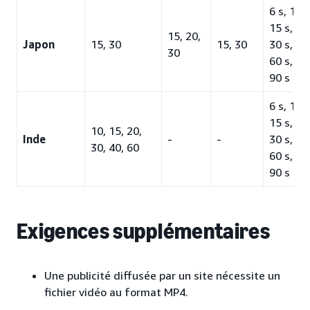
6 s, 10 s
15 s, 20 
15, 20,
Japon
15, 30
15, 30
30 s, 45 
30
60 s, 75
90 s
6 s, 10 s
15 s, 20 
10, 15, 20,
Inde
-
-
30 s, 45 
30, 40, 60
60 s, 75
90 s
Exigences supplémentaires
Une publicité diffusée par un site nécessite un
fichier vidéo au format MP4.