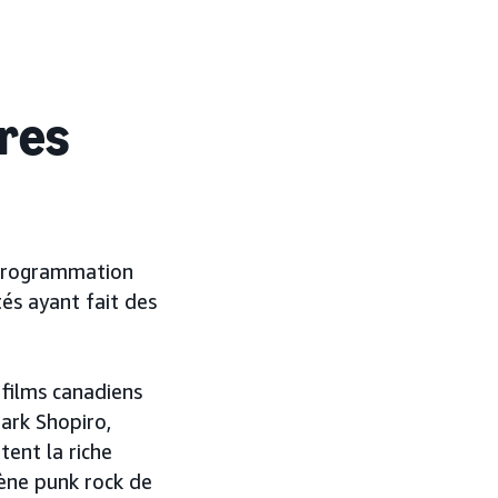
ires
 programmation
tés ayant fait des
 films canadiens
Mark Shopiro,
ent la riche
cène punk rock de