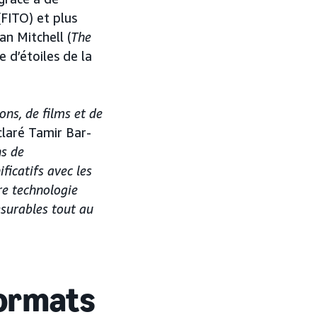
FITO) et plus
n Mitchell (
The
ue d’étoiles de la
ns, de films et de
claré Tamir Bar-
s de
ficatifs avec les
tre technologie
esurables tout au
formats