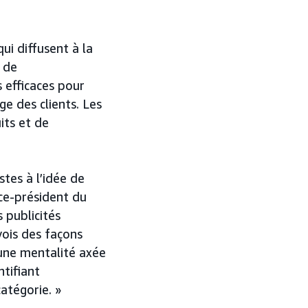
qui diffusent à la
s de
 efficaces pour
e des clients. Les
its et de
tes à l’idée de
ice-président du
 publicités
 vois des façons
 une mentalité axée
ntifiant
atégorie. »