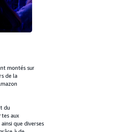
ont montés sur
rs de la
 Amazon
et du
rtes aux
ainsi que diverses
 grâce à de