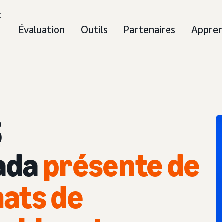
t
Évaluation
Outils
Partenaires
Appre
5
ada
présente de
ats de