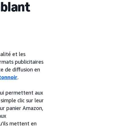
mblant
lité et les
mats publicitaires
ce de diffusion en
tonnoir
.
qui permettent aux
imple clic sur leur
leur panier Amazon,
aux
u’ils mettent en