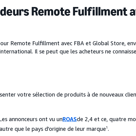
vendeurs Remote Fulfillment 
our Remote Fulfillment avec FBA et Global Store, envi
nternational. Il se peut que les acheteurs ne connaiss
ésenter votre sélection de produits à de nouveaux clie
Les annonceurs ont vu un
ROAS
de 2,4 et ce, quatre mo
autre que le pays d’origine de leur marque
1
.