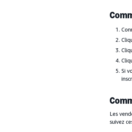
Comme
Con
Cliq
Cliq
Cliq
Si v
insc
Comme
Les vende
suivez ce