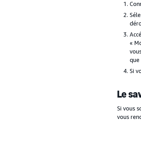
Conn
Séle
déro
Accé
« Mo
vous
que 
Si v
Le sa
Si vous 
vous ren