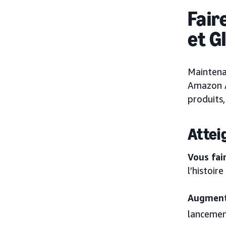
Fair
et G
Maintena
Amazon Ad
produits
Attei
Vous fai
l’histoir
Augmente
lanceme