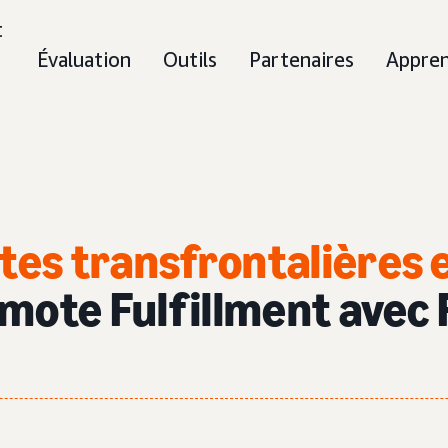
t
Évaluation
Outils
Partenaires
Appre
es transfrontalières e
mote Fulfillment avec 