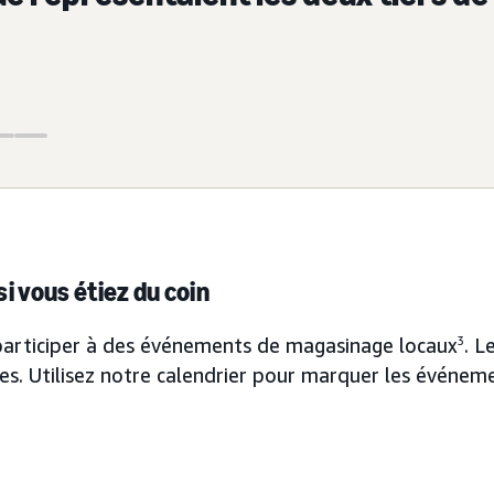
 vous étiez du coin
e participer à des événements de magasinage locaux
3
. L
es. Utilisez notre calendrier pour marquer les événe