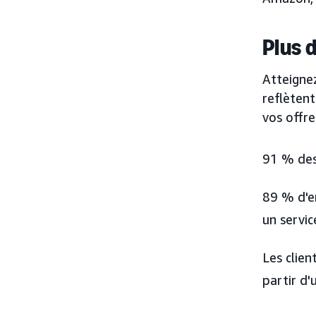
Plus 
Atteignez
reflèten
vos offre
91 % des
89 % d'e
un servic
Les clie
partir d'