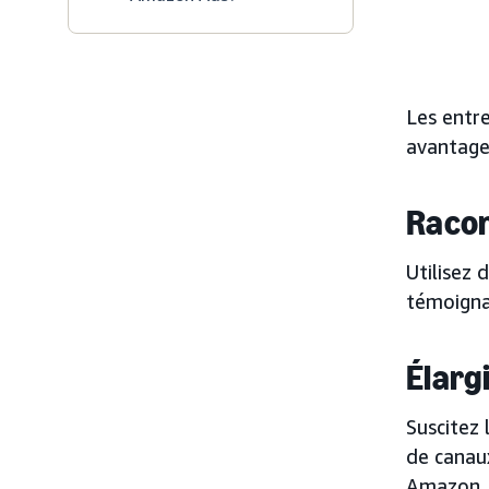
Les entre
avantages
Racon
Utilisez 
témoigna
Élarg
Suscitez 
de canau
Amazon, 