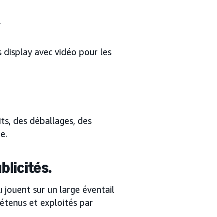
.
s display avec vidéo pour les
its, des déballages, des
e.
licités.
u jouent sur un large éventail
 détenus et exploités par