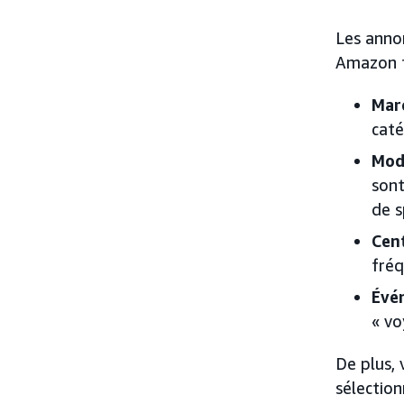
Les anno
Amazon fa
Marc
caté
Mod
sont
de s
Cent
fréq
Évé
« vo
De plus, 
sélection