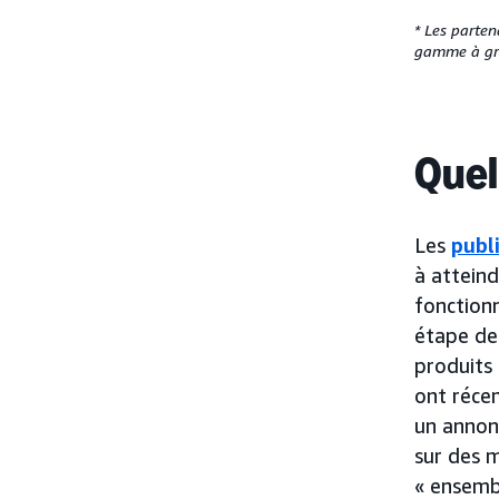
* Les parten
gamme à gra
Quel
Les
publi
à atteind
fonction
étape de 
produits 
ont réce
un annon
sur des 
« ensemb