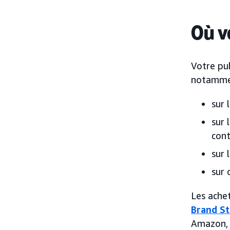
Où v
Votre pub
notamme
sur 
sur 
cont
sur 
sur 
Les achet
Brand St
Amazon, o