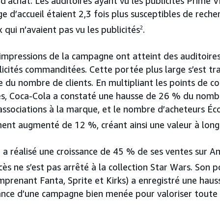
d’achat. Les auditoires ayant vu les publicités Prime V
e d’accueil étaient 2,3 fois plus susceptibles de reche
qui n’avaient pas vu les publicités
2
.
impressions de la campagne ont atteint des auditoire
cités commanditées. Cette portée plus large s’est tr
e du nombre de clients. En multipliant les points de c
es, Coca-Cola a constaté une hausse de 26 % du nomb
 associations à la marque, et le nombre d’acheteurs É
ent augmenté de 12 %, créant ainsi une valeur à lon
 a réalisé une croissance de 45 % de ses ventes sur 
ccès ne s’est pas arrêté à la collection Star Wars. Son 
mprenant Fanta, Sprite et Kirks) a enregistré une haus
ance d’une campagne bien menée pour valoriser toute 