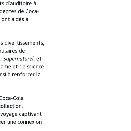
s d’auditoire à
adeptes de Coca-
s ont aidés à
s divertissements,
ulaires de
s, Supernaturel,
et
drame et de science-
nsi à renforcer la
Coca-Cola
ollection,
 voyage captivant
réer une connexion