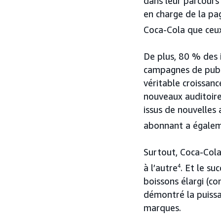
dans leur parcours 
en charge de la pag
Coca-Cola que ceux 
De plus, 80 % des 
campagnes de publi
véritable croissanc
nouveaux auditoir
issus de nouvelles
abonnant a égalem
Surtout, Coca-Cola
à l’autre
4
. Et le su
boissons élargi (co
démontré la puiss
marques.