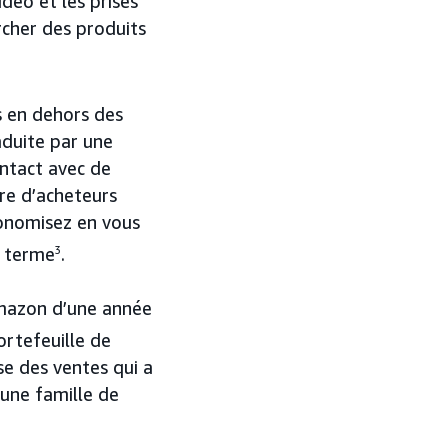
ideo et les prises
rcher des produits
s en dehors des
aduite par une
ontact avec de
re d’acheteurs
conomisez en vous
g terme
3
.
Amazon d’une année
portefeuille de
se des ventes qui a
une famille de