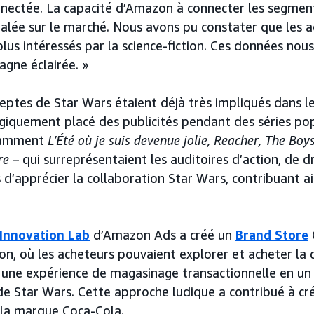
ectée. La capacité d’Amazon à connecter les segment
égalée sur le marché. Nous avons pu constater que les 
plus intéressés par la science-fiction. Ces données nou
gne éclairée. »
eptes de Star Wars étaient déjà très impliqués dans le
giquement placé des publicités pendant des séries pop
tamment
L’Été où je suis devenue jolie, Reacher, The Boy
ire
– qui surreprésentaient les auditoires d’action, de 
s d’apprécier la collaboration Star Wars, contribuant ai
Innovation Lab
d’Amazon Ads a créé un
Brand Store
n, où les acheteurs pouvaient explorer et acheter la c
 une expérience de magasinage transactionnelle en un
s de Star Wars. Cette approche ludique a contribué à c
 la marque Coca-Cola.