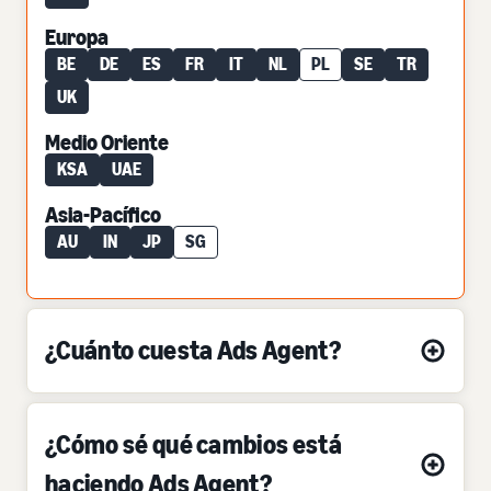
Europa
BE
DE
ES
FR
IT
NL
PL
SE
TR
UK
Medio Oriente
KSA
UAE
Asia-Pacífico
AU
IN
JP
SG
¿Cuánto cuesta Ads Agent?
¿Cómo sé qué cambios está
haciendo Ads Agent?