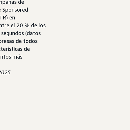
campañas de
de Sponsored
CTR) en
ntre el 20 % de los
 segundos (datos
presas de todos
terísticas de
puntos más
 2025