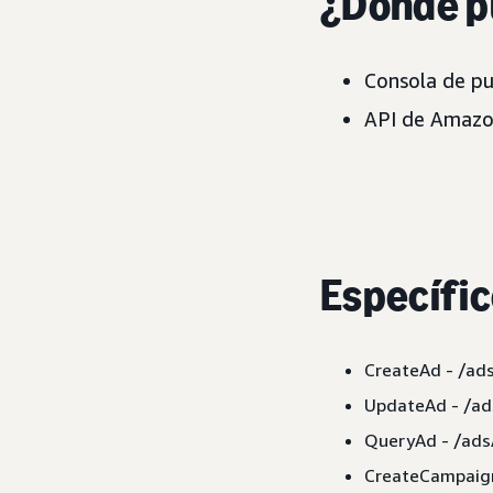
¿Dónde p
Consola de pu
API de Amazo
Específic
CreateAd - /ad
UpdateAd - /ad
QueryAd - /ads
CreateCampaign