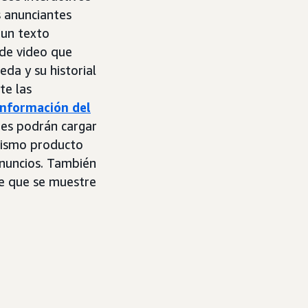
s anunciantes
 un texto
 de video que
da y su historial
te las
información del
tes podrán cargar
mismo producto
anuncios. También
de que se muestre