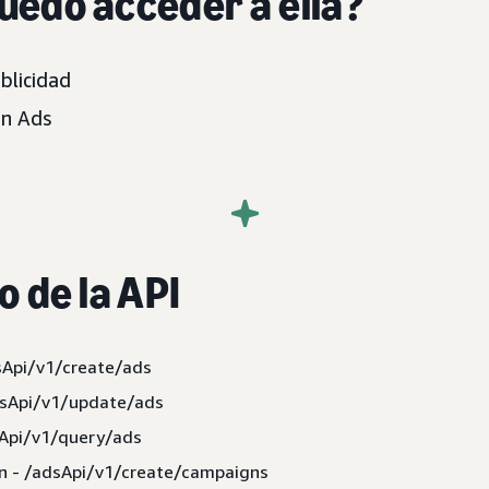
uedo acceder a ella?
blicidad
n Ads
o de la API
sApi/v1/create/ads
sApi/v1/update/ads
Api/v1/query/ads
 - /adsApi/v1/create/campaigns