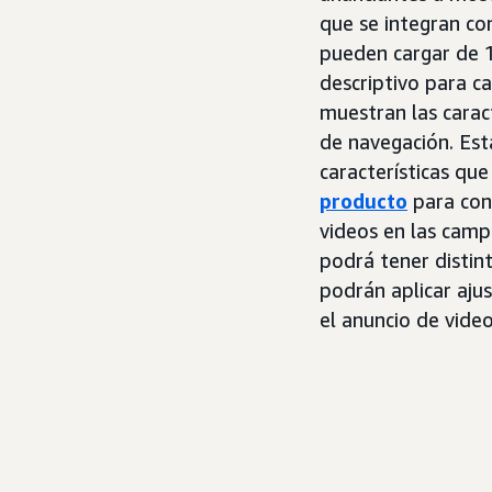
que se integran co
pueden cargar de 1
descriptivo para c
muestran las carac
de navegación. Esta
características que
producto
para cono
videos en las cam
podrá tener distin
podrán aplicar aju
el anuncio de video