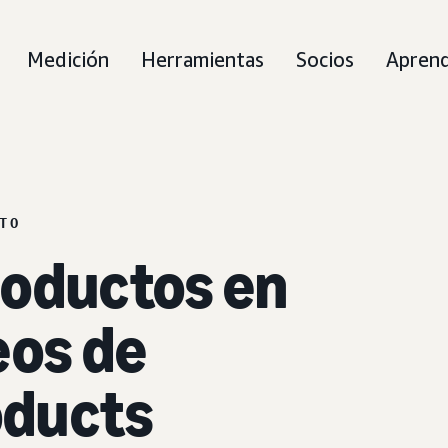
Medición
Herramientas
Socios
Apren
TO
roductos en
eos de
oducts