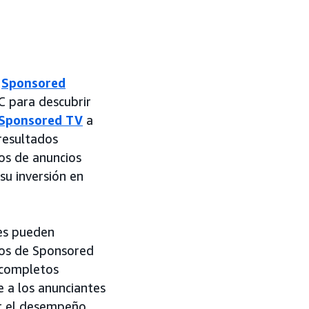
e
Sponsored
 para descubrir
Sponsored TV
a
 resultados
os de anuncios
su inversión en
tes pueden
tos de Sponsored
s completos
e a los anunciantes
r el desempeño