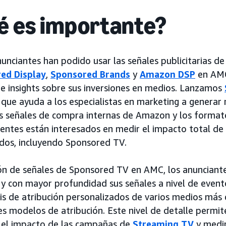
é es importante?
nunciantes han podido usar las señales publicitarias d
ed Display
,
Sponsored Brands
y
Amazon DSP
en AMC
e insights sobre sus inversiones en medios. Lanzamos
o que ayuda a los especialistas en marketing a generar
as señales de compra internas de Amazon y los format
lientes están interesados en medir el impacto total de 
dos, incluyendo Sponsored TV.
ión de señales de Sponsored TV en AMC, los anuncian
y con mayor profundidad sus señales a nivel de even
isis de atribución personalizados de varios medios má
s modelos de atribución. Este nivel de detalle permit
el impacto de las campañas de
Streaming TV
y medi