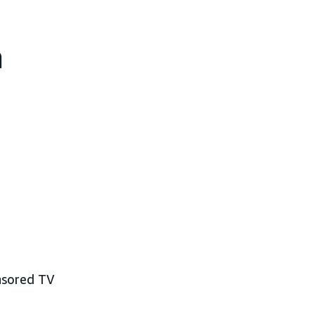
a
nsored TV