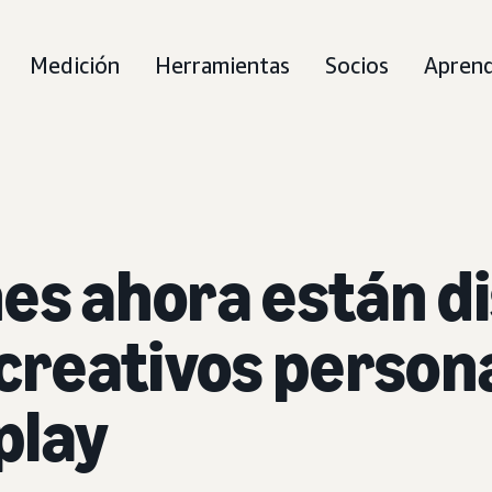
Medición
Herramientas
Socios
Apren
es ahora están d
 creativos person
play