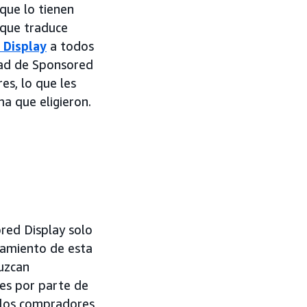
que lo tienen
 que traduce
 Display
a todos
dad de Sponsored
es, lo que les
a que eligieron.
ored Display solo
zamiento de esta
duzcan
les por parte de
e los compradores