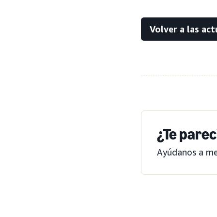
Volver a las act
¿Te parec
Ayúdanos a mej