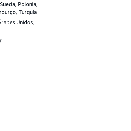
Suecia, Polonia,
emburgo, Turquía
 Árabes Unidos
,
r