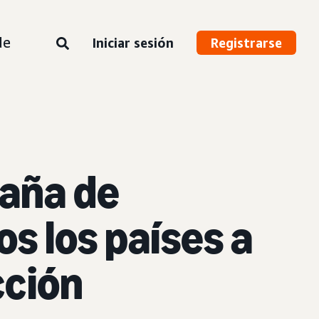
de
Iniciar sesión
Registrarse
paña de
s los países a
cción