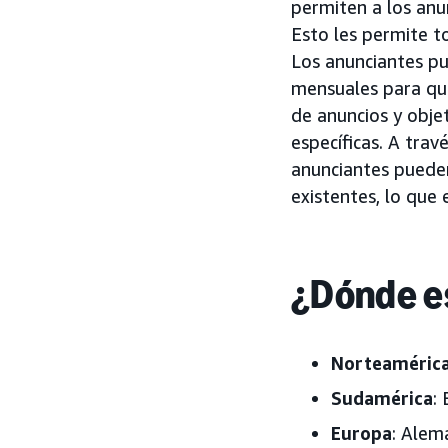
permiten a los anu
Esto les permite t
Los anunciantes pu
mensuales para que
de anuncios y obje
específicas. A trav
anunciantes pueden
existentes, lo que
¿Dónde es
Norteaméric
Sudamérica
: 
Europa
: Alema