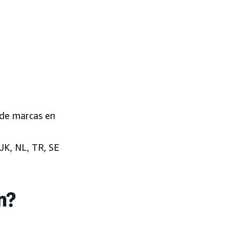
 de marcas en
 UK, NL, TR, SE
n?