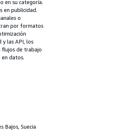
o en su categoría.
s en publicidad.
manales o
ltran por formatos
ptimización
 y las API, los
 flujos de trabajo
a en datos.
es Bajos, Suecia