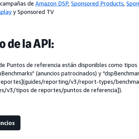
n campañas de
Amazon DSP
,
Sponsored Products
,
Spon
splay
y Sponsored TV
o de la API:
de Puntos de referencia están disponibles como tipos
mBenchmarks” (anuncios patrocinados) y “dspBenchma
 reportes](guides/reporting/v3/report-types/benchma
es/v3/tipos de reportes/puntos de referencia]).
uncios