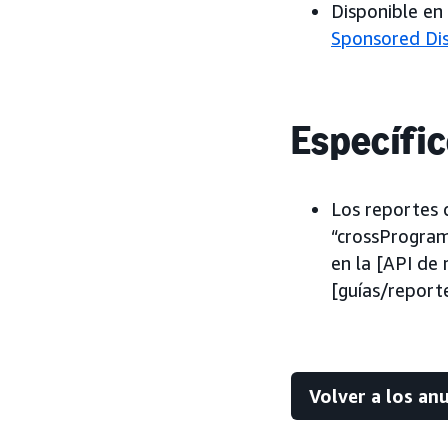
Disponible e
Sponsored Di
Específic
Los reportes 
“crossProgra
en la [API de
[guías/report
Volver a los an