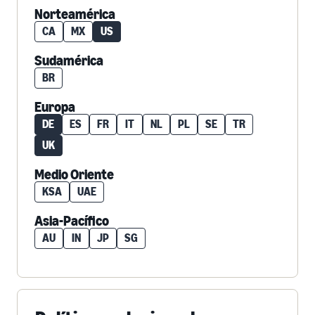
Norteamérica
CA
MX
US
Sudamérica
BR
Europa
DE
ES
FR
IT
NL
PL
SE
TR
UK
Medio Oriente
KSA
UAE
Asia-Pacífico
AU
IN
JP
SG