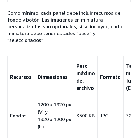
Como mínimo, cada panel debe incluir recursos de
fondo y botón. Las imágenes en miniatura
personalizadas son opcionales; si se incluyen, cada
miniatura debe tener estados “base” y
“seleccionados”.
Peso
Tam
máximo
míni
Recursos
Dimensiones
Formato
del
fuen
archivo
(EE. 
1200 x 1920 px
(V) y
Fondos
3500 KB
JPG
32 p
1920 x 1200 px
(H)