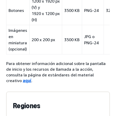
1200 x 1920 px
(V) y
Botones
3500 KB
PNG-24
32 p
1920 x 1200 px
(H)
Imágenes
en
JPG o
200 x 200 px
3500 KB
miniatura
PNG-24
(opcional)
Para obtener información adicional sobre la pantalla
de inicio y los recursos de llamada a la acción,
consulta la página de estándares del material
creativo
aquí
.
Regiones