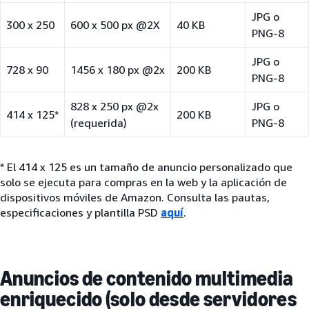
JPG o
300 x 250
600 x 500 px @2X
40 KB
PNG-8
JPG o
728 x 90
1456 x 180 px @2x
200 KB
PNG-8
828 x 250 px @2x
JPG o
414 x 125*
200 KB
(requerida)
PNG-8
* El 414 x 125 es un tamaño de anuncio personalizado que
solo se ejecuta para compras en la web y la aplicación de
dispositivos móviles de Amazon. Consulta las pautas,
especificaciones y plantilla PSD
aquí
.
Anuncios de contenido multimedia
enriquecido (solo desde servidores