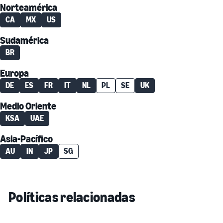
Norteamérica
CA
MX
US
Sudamérica
BR
Europa
DE
ES
FR
IT
NL
PL
SE
UK
Medio Oriente
KSA
UAE
Asia-Pacífico
AU
IN
JP
SG
Políticas relacionadas