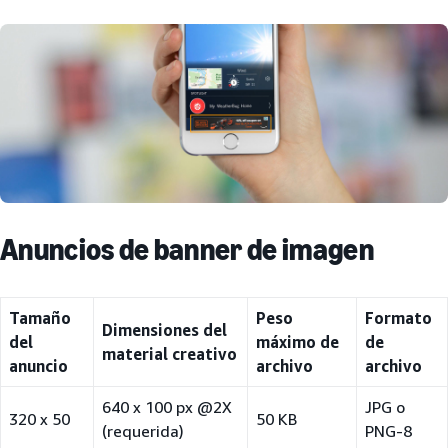
Anuncios de banner de imagen
Tamaño
Peso
Formato
Dimensiones del
del
máximo de
de
material creativo
anuncio
archivo
archivo
640 x 100 px @2X
JPG o
320 x 50
50 KB
(requerida)
PNG-8