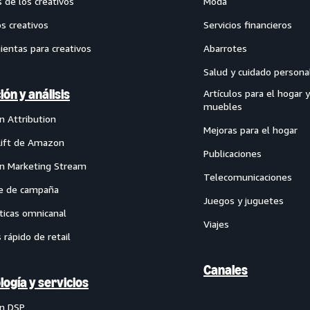
 de los creativos
Moda
os creativos
Servicios financieros
ientas para creativos
Abarrotes
Salud y cuidado persona
ión y análisis
Artículos para el hogar y
muebles
 Attribution
Mejoras para el hogar
Lift de Amazon
Publicaciones
 Marketing Stream
Telecomunicaciones
e de campaña
Juegos y juguetes
ticas omnicanal
Viajes
s rápido de retail
Canales
logía y servicios
n DSP