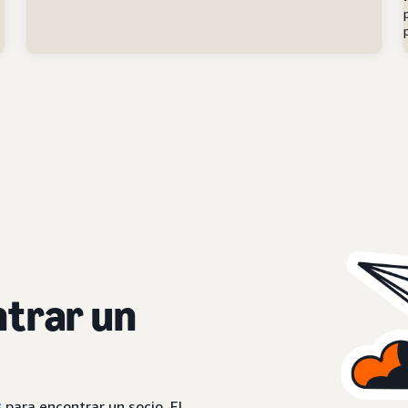
trar un
s
para encontrar un socio. El