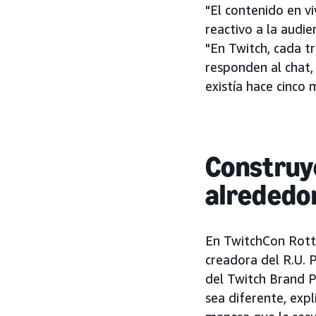
"El contenido en v
reactivo a la audi
"En Twitch, cada t
responden al chat,
existía hace cinco 
Construye
alrededo
En TwitchCon Rott
creadora del R.U. 
del Twitch Brand P
sea diferente, expl