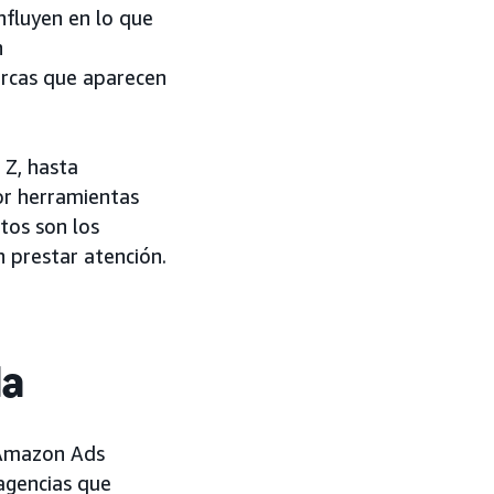
influyen en lo que
n
arcas que aparecen
 Z, hasta
or herramientas
tos son los
 prestar atención.
da
, Amazon Ads
agencias que