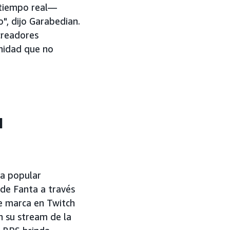
n tiempo real—
", dijo Garabedian.
creadores
unidad que no
u
la popular
de Fanta a través
de marca en Twitch
en su stream de la