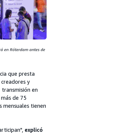
ará en Róterdam antes de
cia que presta
 creadores y
 transmisión en
o más de 75
es mensuales tienen
articipan",
explicó