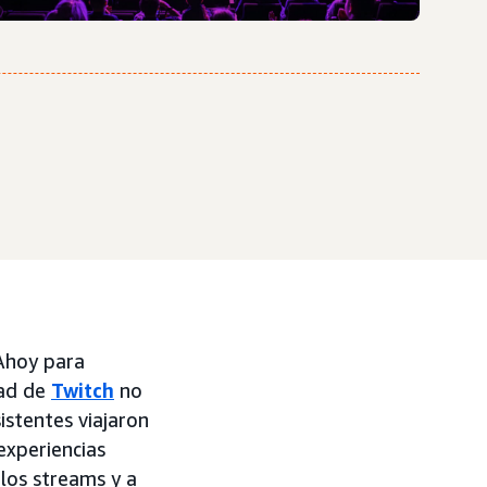
Ahoy para
dad de
Twitch
no
stentes viajaron
experiencias
 los streams y a