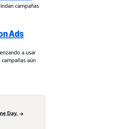
 brindan campañas
on Ads
menzando a usar
us campañas aún
me Day.