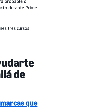
era probable o
ucto durante Prime
nes tres cursos
ayudarte
llá de
s marcas que