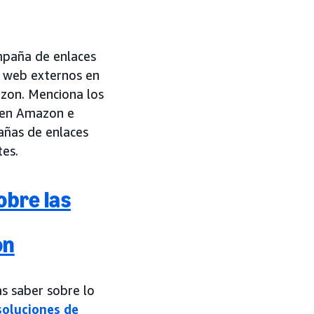
ampaña de enlaces
os web externos en
zon. Menciona los
n en Amazon e
añas de enlaces
tes.
obre las
on
as saber sobre lo
soluciones de