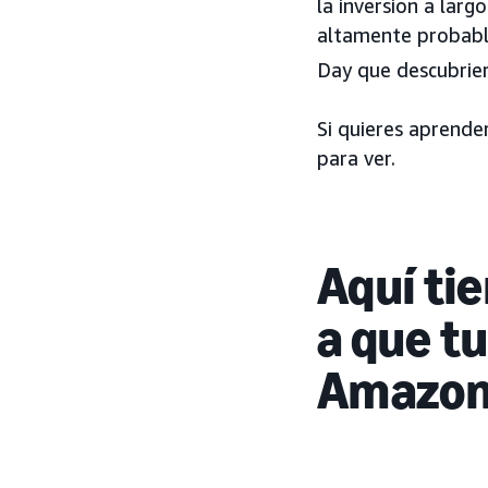
la inversión a lar
altamente probabl
Day que descubrier
Si quieres aprende
para ver.
Aquí ti
a que t
Amazo