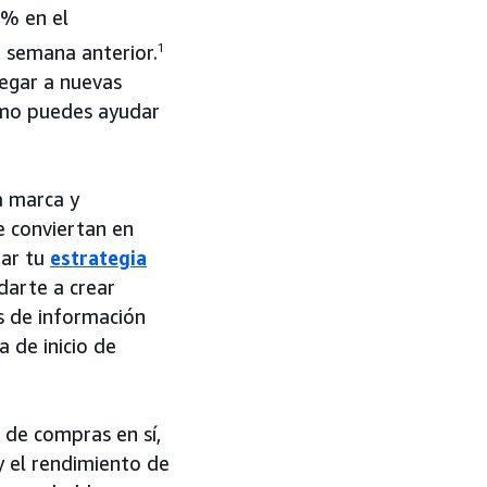
6% en el
 semana anterior.
1
legar a nuevas
mo puedes ayudar
a marca y
e conviertan en
ar tu
estrategia
arte a crear
s de información
 de inicio de
 de compras en sí,
y el rendimiento de