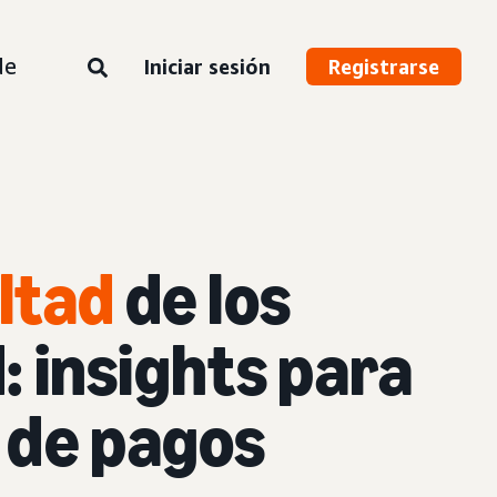
de
Iniciar sesión
Registrarse
ltad
de los
d: insights para
 de pagos