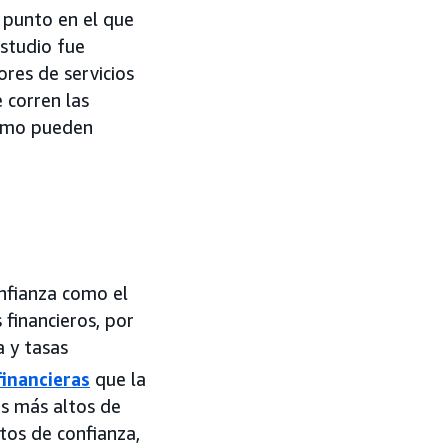
l punto en el que
estudio fue
ores de servicios
 corren las
 cómo pueden
onfianza como el
financieros, por
a y tasas
financieras
que la
es más altos de
tos de confianza,