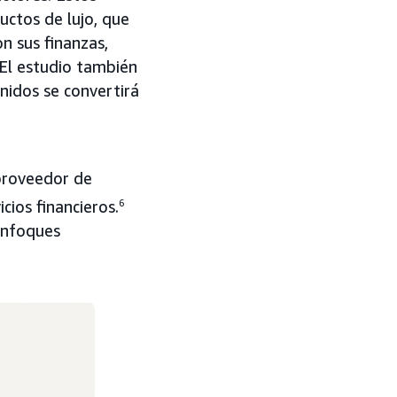
uctos de lujo, que
on sus finanzas,
 El estudio también
nidos se convertirá
 proveedor de
cios financieros.
6
enfoques