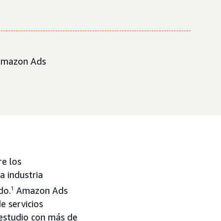
, Amazon Ads
re los
a industria
do.
1
Amazon Ads
e servicios
n estudio con más de