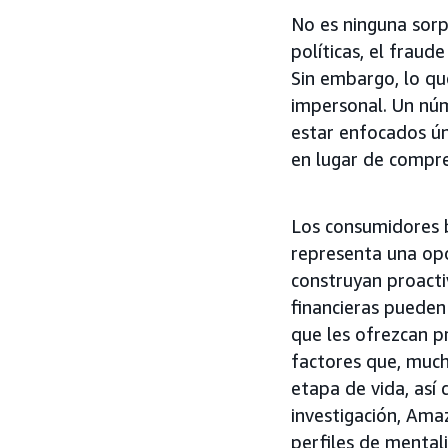
No es ninguna sorpr
políticas, el fraud
Sin embargo, lo que
impersonal. Un nú
estar enfocados ún
en lugar de compre
Los consumidores b
representa una opo
construyan proact
financieras pueden
que les ofrezcan p
factores que, mucha
etapa de vida, así
investigación, Ama
perfiles de mental