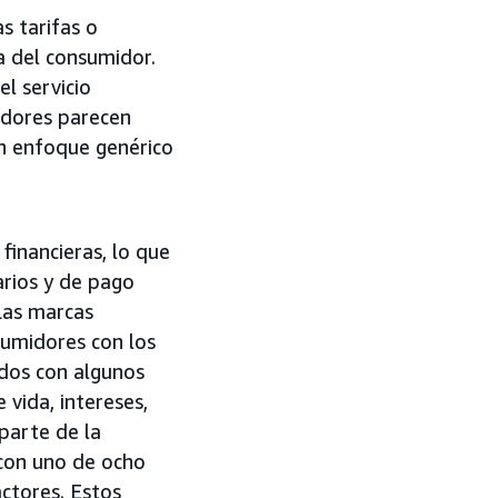
s tarifas o
za del consumidor.
el servicio
edores parecen
un enfoque genérico
inancieras, lo que
rios y de pago
Las marcas
sumidores con los
ados con algunos
 vida, intereses,
parte de la
 con uno de ocho
actores. Estos