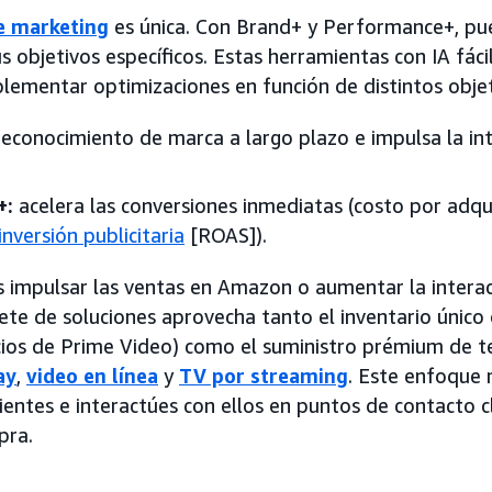
e marketing
es única. Con Brand+ y Performance+, pue
 objetivos específicos. Estas herramientas con IA fáci
lementar optimizaciones en función de distintos objet
econocimiento de marca a largo plazo e impulsa la int
+:
acelera las conversiones inmediatas (costo por adqui
inversión publicitaria
[ROAS]).
 impulsar las ventas en Amazon o aumentar la interacc
te de soluciones aprovecha tanto el inventario únic
ncios de Prime Video) como el suministro prémium de t
ay
,
video en línea
y
TV por streaming
. Este enfoque 
clientes e interactúes con ellos en puntos de contacto 
pra.