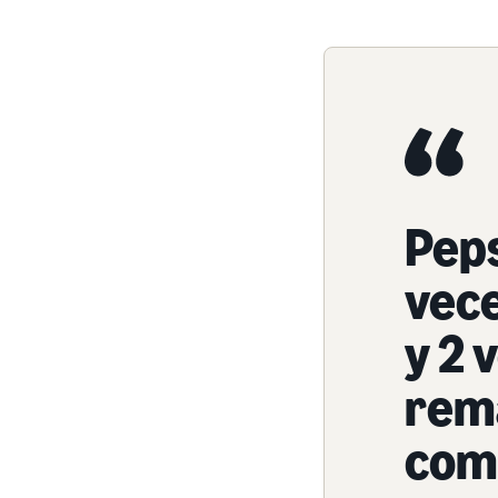
Peps
vec
y 2 
rema
comp