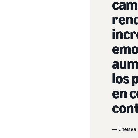
cam
rend
inc
emo
aum
los
en c
cont
— Chelsea C