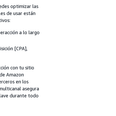
des optimizar las
les de usar están
ivos:
eracción a lo largo
sición [CPA],
ión con tu sitio
o de Amazon
erceros en los
multicanal asegura
clave durante todo