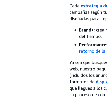
Cada
estrategia d
campañas según tus
diseñadas para imp
Brand+:
crea r
del tiempo.
Performance
retorno de la 
Ya sea que busques
web, nuestro paque
(incluidos los anu
formatos de
displ
que llegues a los 
su proceso de com