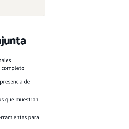
njunta
nales
s completo:
presencia de
os que muestran
herramientas para