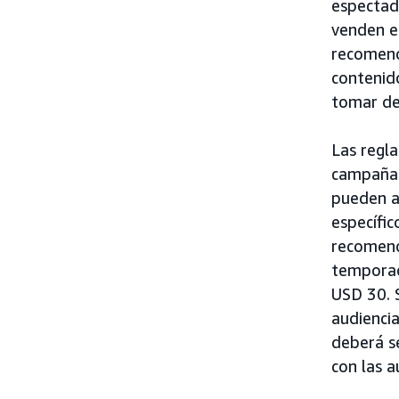
espectad
venden e
recomend
contenid
tomar de
Las regla
campaña 
pueden a
específi
recomend
temporada
USD 30. 
audienci
deberá se
con las 