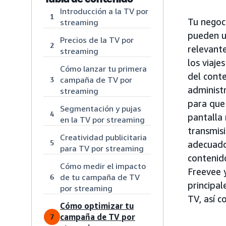
Introducción a la TV por
1
Tu negoc
streaming
pueden u
Precios de la TV por
2
relevante
streaming
los viaje
Cómo lanzar tu primera
del conte
campaña de TV por
3
administr
streaming
para que 
Segmentación y pujas
4
pantalla
en la TV por streaming
transmis
Creatividad publicitaria
5
adecuado
para TV por streaming
contenid
Cómo medir el impacto
Freevee y
de tu campaña de TV
6
principal
por streaming
TV, así 
Cómo optimizar tu
campaña de TV por
7