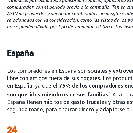
Anuncios patrocinados: Sponsored Products, Sponsored Bra
comparación con el periodo previo a la campaña. Ten en cuen
ASIN de proveedor y vendedor combinados sin desglose adici
relacionadas con la consideración, como las vistas de las p
no se pueden dividir por tipo de vendedor. Utiliza estos insi
España
Los compradores en España son sociales y extrover
libre con amigos fuera de sus hogares. Los produ
en España, ya que el
75% de los compradores enc
son queridos miembros de sus familias
.
1
A la hor
España tienen hábitos de gasto frugales y otras e
segunda mano, para ahorrar dinero y adaptarse al 
24