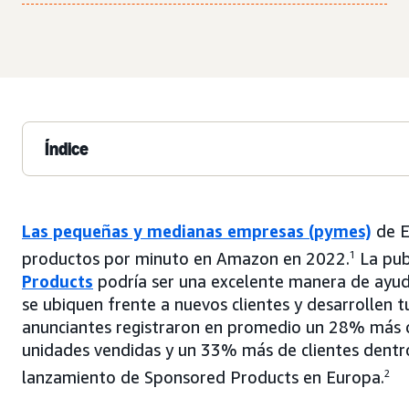
Índice
Las pequeñas y medianas empresas (pymes)
de E
productos por minuto en Amazon en 2022.
1
La pub
Products
podría ser una excelente manera de ayud
se ubiquen frente a nuevos clientes y desarrollen t
anunciantes registraron en promedio un 28% más 
unidades vendidas y un 33% más de clientes dentr
lanzamiento de Sponsored Products en Europa.
2