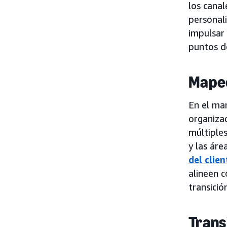
los canal
personali
impulsar 
puntos d
Mapeo
En el mar
organiza
múltiples
y las ár
del clien
alineen 
transició
Trans