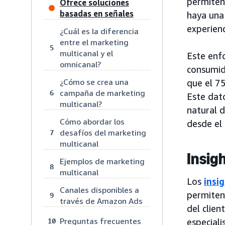
permiten 
Ofrece soluciones
basadas en señales
haya una 
experien
¿Cuál es la diferencia
entre el marketing
5
multicanal y el
Este enf
omnicanal?
consumid
¿Cómo se crea una
que el 7
campaña de marketing
6
Este dat
multicanal?
natural d
Cómo abordar los
desde el
desafíos del marketing
7
multicanal
Insig
Ejemplos de marketing
8
multicanal
Los
insi
Canales disponibles a
permiten
9
través de Amazon Ads
del clien
Preguntas frecuentes
10
especial