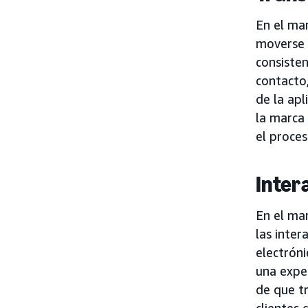
En el mar
moverse s
consiste
contacto,
de la apl
la marca
el proces
Inter
En el mar
las inter
electróni
una exper
de que t
clientes