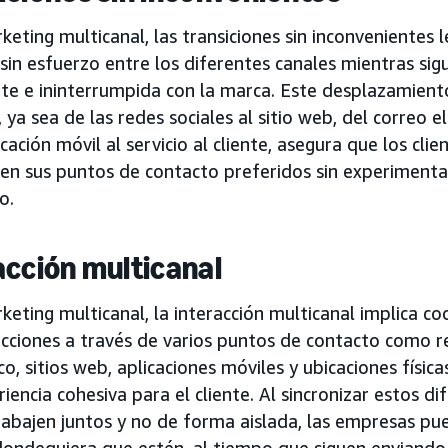
keting multicanal, las transiciones sin inconvenientes l
in esfuerzo entre los diferentes canales mientras sig
nte e ininterrumpida con la marca. Este desplazamient
 ya sea de las redes sociales al sitio web, del correo el
icación móvil al servicio al cliente, asegura que los cl
 en sus puntos de contacto preferidos sin experimenta
o.
acción multicanal
keting multicanal, la interacción multicanal implica c
acciones a través de varios puntos de contacto como re
co, sitios web, aplicaciones móviles y ubicaciones física
iencia cohesiva para el cliente. Al sincronizar estos d
rabajen juntos y no de forma aislada, las empresas pu
 dondequiera que estén, al tiempo que siguen enviando