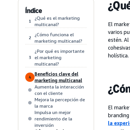
¿Qué
Índice
¿Qué es el marketing
1
El marke
multicanal?
varios pu
¿Cómo funciona el
2
estén. A
marketing multicanal?
cohesivas
¿Por qué es importante
holística.
el marketing
3
multicanal?
Beneficios clave del
4
marketing multicanal
¿Cóm
Aumenta la interacción
con el cliente
Mejora la percepción de
la marca
El market
Impulsa un mejor
branding
rendimiento de la
la experi
inversión