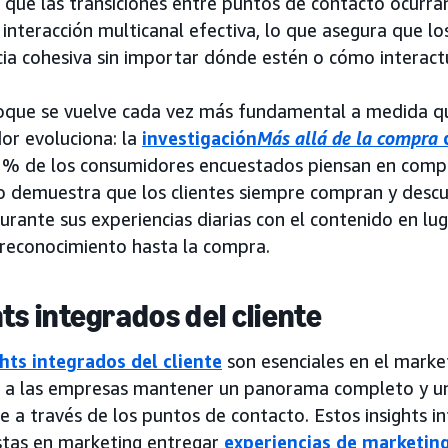
que las transiciones entre puntos de contacto ocurran
interacción multicanal efectiva, lo que asegura que lo
cia cohesiva sin importar dónde estén o cómo interact
oque se vuelve cada vez más fundamental a medida q
or evoluciona: la
investigación
Más allá de la compra
5% de los consumidores encuestados piensan en compr
o demuestra que los clientes siempre compran y desc
urante sus experiencias diarias con el contenido en lug
 reconocimiento hasta la compra.
hts integrados del cliente
ghts integrados del cliente
son esenciales en el marke
 a las empresas mantener un panorama completo y unif
te a través de los puntos de contacto. Estos insights i
istas en marketing entregar
experiencias de marketin