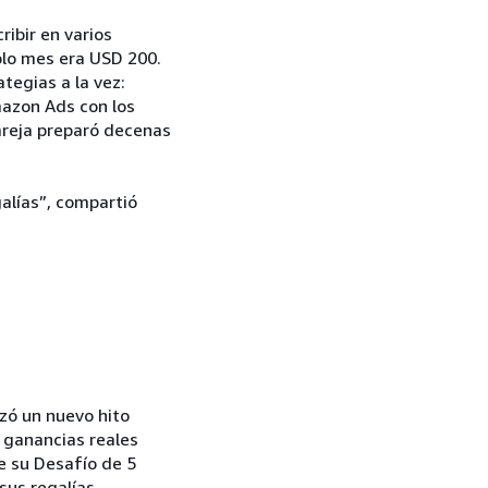
ribir en varios
olo mes era USD 200.
tegias a la vez:
azon Ads con los
pareja preparó decenas
alías”, compartió
zó un nuevo hito
s ganancias reales
e su Desafío de 5
sus regalías