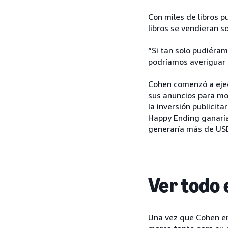
Con miles de libros p
libros se vendieran so
“Si tan solo pudiéram
podríamos averiguar s
Cohen comenzó a ejec
sus anuncios para mo
la inversión publicit
Happy Ending ganaría
generaría más de USD
Ver todo
Una vez que Cohen e