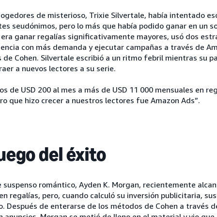
cogedores de misterioso, Trixie Silvertale, había intentado esc
tes seudónimos, pero lo más que había podido ganar en un s
era ganar regalías significativamente mayores, usó dos estra
diencia con más demanda y ejecutar campañas a través de Am
 de Cohen. Silvertale escribió a un ritmo febril mientras su 
er a nuevos lectores a su serie.
os de USD 200 al mes a más de USD 11 000 mensuales en reg
mero que hizo crecer a nuestros lectores fue Amazon Ads”.
uego del éxito
de suspenso romántico, Ayden K. Morgan, recientemente alcan
 regalías, pero, cuando calculó su inversión publicitaria, su
o. Después de enterarse de los métodos de Cohen a través d
 anuncios, Morgan se metió de lleno en el material y vio que 