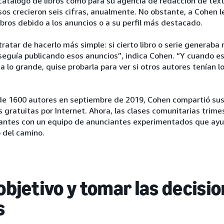
catálogo de libros como para su agencia de redacción de tex
os crecieron seis cifras, anualmente. No obstante, a Cohen le
ibros debido a los anuncios o a su perfil más destacado.
atar de hacerlo más simple: si cierto libro o serie generaba 
seguía publicando esos anuncios”, indica Cohen. “Y cuando e
 lo grande, quise probarla para ver si otros autores tenían 
 de 1600 autores en septiembre de 2019, Cohen compartió su
 gratuitas por Internet. Ahora, las clases comunitarias trime
antes con un equipo de anunciantes experimentados que ayud
 del camino.
 objetivo y tomar las decisi
s