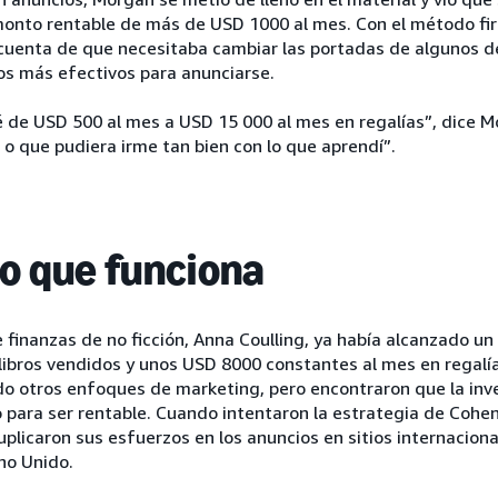
monto rentable de más de USD 1000 al mes. Con el método f
 cuenta de que necesitaba cambiar las portadas de algunos d
os más efectivos para anunciarse.
sé de USD 500 al mes a USD 15 000 al mes en regalías”, dice 
o que pudiera irme tan bien con lo que aprendí”.
lo que funciona
e finanzas de no ficción, Anna Coulling, ya había alcanzado un
ibros vendidos y unos USD 8000 constantes al mes en regalías
o otros enfoques de marketing, pero encontraron que la inver
para ser rentable. Cuando intentaron la estrategia de Cohe
duplicaron sus esfuerzos en los anuncios en sitios internacio
no Unido.