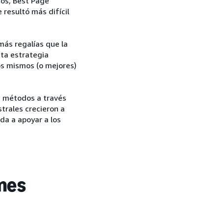
tos, Best Page
 resultó más difícil
más regalías que la
sta estrategia
los mismos (o mejores)
s métodos a través
strales crecieron a
a a apoyar a los
ones